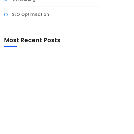
SEO Optimization
Most Recent Posts
INTEGRAÇÃO ENTRE PLANEJAMENTO
ESTRATÉGICO E FINANCEIRO PARA MAXIMIZAR
RESULTADOS