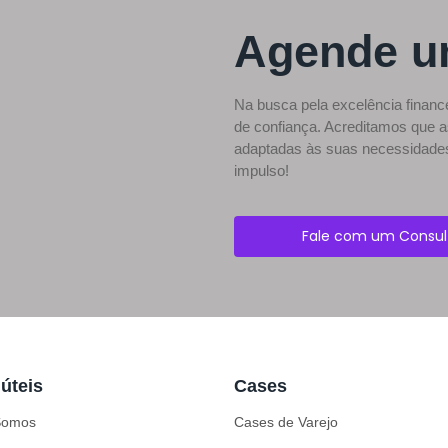
Agende u
Na busca pela excelência financ
de confiança. Acreditamos que
adaptadas às suas necessidades
impulso!
Fale com um Consul
 úteis
Cases
Somos
Cases de Varejo