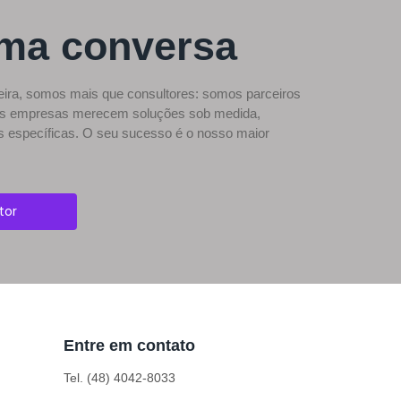
ma conversa
eira, somos mais que consultores: somos parceiros
 as empresas merecem soluções sob medida,
 específicas. O seu sucesso é o nosso maior
tor
Entre em contato
Tel. (48) 4042-8033