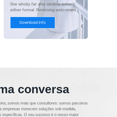
She wholly fat who window extent
either formal. Removing welcomed.
Download Info
ma conversa
eira, somos mais que consultores: somos parceiros
 as empresas merecem soluções sob medida,
 específicas. O seu sucesso é o nosso maior