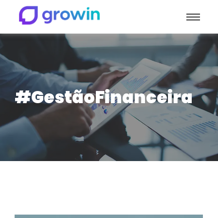
#GestãoFinanceira