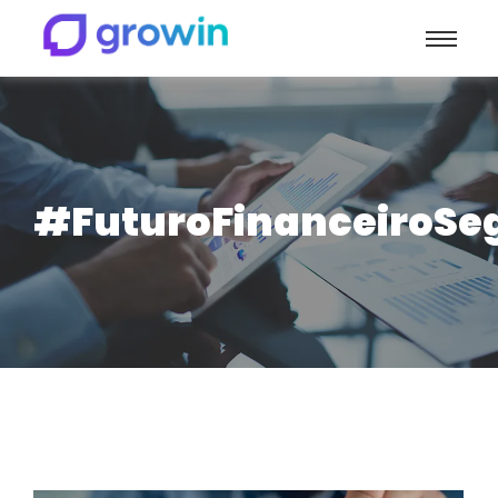
#FuturoFinanceiroSe