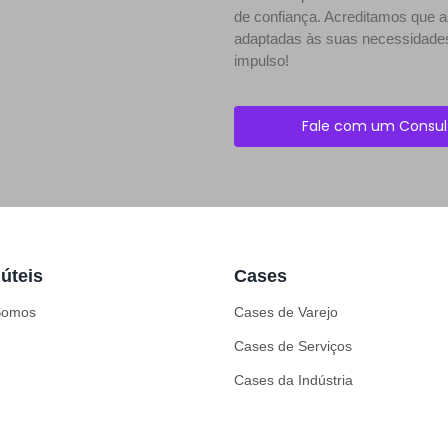
de confiança. Acreditamos que
adaptadas às suas necessidades
impulso!
Fale com um Consul
 úteis
Cases
Somos
Cases de Varejo
Cases de Serviços
Cases da Indústria