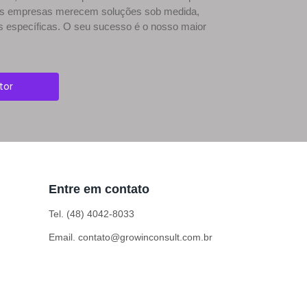
 as empresas merecem soluções sob medida,
 específicas. O seu sucesso é o nosso maior
tor
Entre em contato
Tel. (48) 4042-8033
Email. contato@growinconsult.com.br