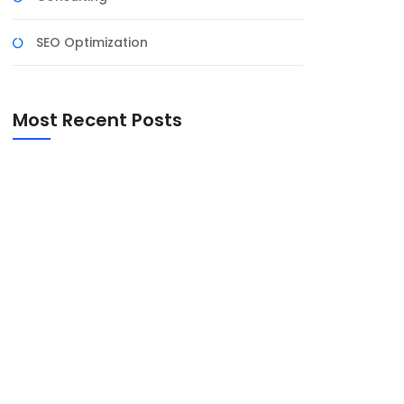
SEO Optimization
Most Recent Posts
INTEGRAÇÃO ENTRE PLANEJAMENTO
ESTRATÉGICO E FINANCEIRO PARA MAXIMIZAR
RESULTADOS
O IMPACTO DA CONSULTORIA FINANCEIRA NA
TRANSFORMAÇÃO DIGITAL DAS EMPRESAS