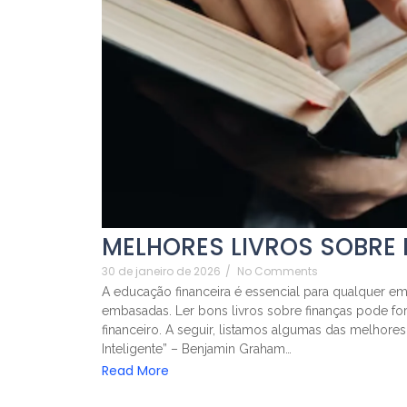
MELHORES LIVROS SOBRE
30 de janeiro de 2026
/
No Comments
A educação financeira é essencial para qualquer em
embasadas. Ler bons livros sobre finanças pode for
financeiro. A seguir, listamos algumas das melhores
Inteligente” – Benjamin Graham…
Read More