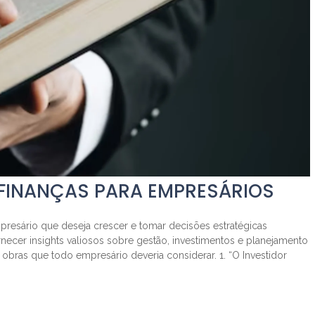
 FINANÇAS PARA EMPRESÁRIOS
presário que deseja crescer e tomar decisões estratégicas
necer insights valiosos sobre gestão, investimentos e planejamento
 obras que todo empresário deveria considerar. 1. “O Investidor