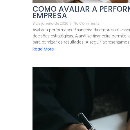
COMO AVALIAR A PERFOR
EMPRESA
8 de janeiro de 2026
/
No Comments
Avaliar a performance financeira da empresa é essen
decisões estratégicas. A análise financeira permite i
para otimizar os resultados. A seguir, apresentamos
Read More